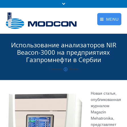
MENU
Главная
Использование анализаторов NIR
Продукция
Beacon-3000 на предприятиях
Газпромнефти в Сербии
Pешения
You are here:
Главная
News
Поддержка
Новости
Новая статья,
О нас
опубликованная
журналом
Наши вебинары
Magazin
Mehatronika,
Обратная Связь
представляет