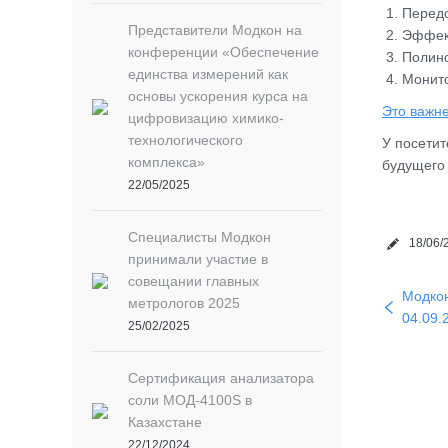
Передо
Представители Модкон на
Эффек
конференции «Обеспечение
Полино
единства измерений как
Монито
основы ускорения курса на
Это важн
цифровизацию химико-
технологического
У посетит
комплекса»
будущего
22/05/2025
Специалисты Модкон
18/06/
принимали участие в
совещании главных
Модкон
метрологов 2025
04.09.2
25/02/2025
Сертификация анализатора
соли МОД-4100S в
Казахстане
22/12/2024