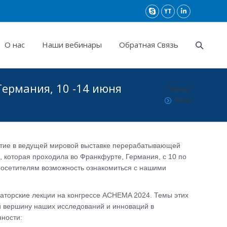
О нас
Наши вебинары
Обратная Связь
ермания, 10 -14 июня
You are here:
Главная
News
тие в ведущей мировой выставке перерабатывающей
, которая проходила во Франкфурте, Германия, с 10 по
посетителям возможность ознакомиться с нашими
аторские лекции на конгрессе ACHEMA 2024. Темы этих
й вершину наших исследований и инноваций в
ности: