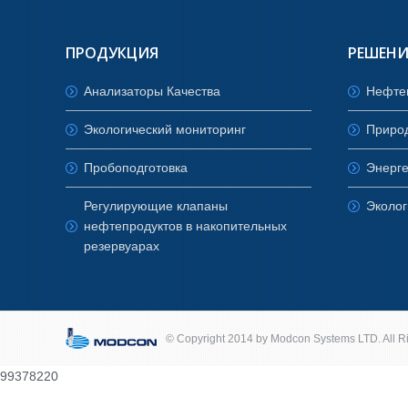
ПРОДУКЦИЯ
РЕШЕНИ
Анализаторы Качества
Нефте
Экологический мониторинг
Приро
Пробоподготовка
Энерге
Регулирующие клапаны
Эколог
нефтепродуктов в накопительных
резервуарах
© Copyright 2014 by
Modcon Systems LTD.
All R
99378220