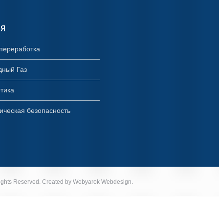
Я
переработка
дный Газ
тика
ическая безопасность
ights Reserved. Created by Webyarok
Webdesign
.