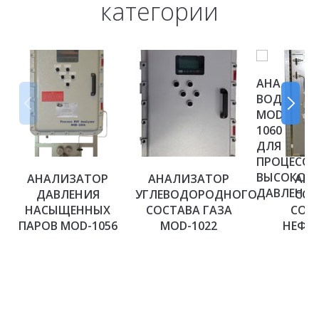
категории
АНАЛИЗА
ВОДОРОД
MOD-
1060
ДЛЯ
ПРОЦЕССО
ВЫСОКОГ
AНАЛИЗАТОР
АНАЛИЗАТОР
АН
ДАВЛЕНИ
ДАВЛЕНИЯ
УГЛЕВОДОРОДНОГО
СО
НАСЫЩЕННЫХ
СОСТАВА ГАЗА
СОЛ
ПАРОВ MOD-1056
MOD-1022
НЕФТИ