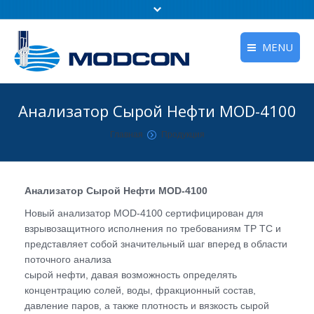
MENU
Главная
Анализатор Сырой Нефти MOD-4100
Продукция
You are here:
Главная
Продукция
Pешения
Поддержка
Анализатор Сырой Нефти MOD-4100
Новости
Новый анализатор MOD-4100 сертифицирован для
взрывозащитного исполнения по требованиям ТР ТС и
О нас
представляет собой значительный шаг вперед в области
поточного
анализа
Наши вебинары
сырой нефти, давая возможность определять
концентрацию солей, воды, фракционный состав,
Обратная Связь
давление паров, а также плотность и вязкость сырой